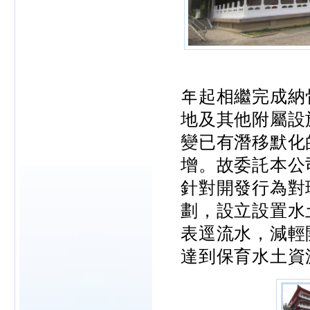
年起相繼完成納
地及其他附屬設
變已有潛移默化
增。故委託本公
針對開發行為對
劃，設立設置水
表逕流水，減輕
達到保育水土資